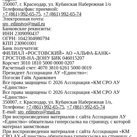
350007, г. Краснодар, ул. Кубанская Набережная 1/о
Телефоны/факс приемной:
+7 (861) 992-65-75
,
+7 (861) 992-65-74
Электронная почта:
sro_edinstvo@mail.ru
Банковские реквизиты:
ИНН 2309090437
ОГРН: 1042304980794
КПП 230901001
Банк получателя:
ФИЛИАЛ «РОСТОВСКИЙ» АО «АЛЬФА-БАНК»
Г.РОСТОВ-НА-ДОНУ БИК 046015207
Корсчет 3010 1810 5000 0000 0207
Расчетный счет: 4070 3810 6261 5000 0019
Президент Ассоциации АУ «Единство»:
Погосян Гайк Араикович
Все права защищены © 2026 Ассоциация «КМ СРО АУ
«Единство»
Все права защищены © 2026 Ассоциация «КМ СРО АУ
«Единство»
350007, г. Краснодар, ул. Кубанская Набережная 1/о,
Телефоны:
+7 (861) 992-65-75
,
+7 (861) 992-65-74
E-mail:
sro_edinstvo@mail.ru
При воспроизведении материалов с сайта Ассоциации АУ
«Единство» обязательна гиперссылка на страницу, с которой
материал заимствован
При воспроизведении материалов с сайта Ассоциации «КМ
СРО АУ «Единство» обязательна гиперссылка на страницу, с