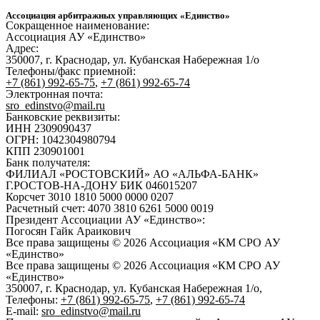
Ассоциация арбитражных управляющих «Единство»
Сокращенное наименование:
Ассоциация АУ «Единство»
Адрес:
350007, г. Краснодар, ул. Кубанская Набережная 1/о
Телефоны/факс приемной:
+7 (861) 992-65-75
,
+7 (861) 992-65-74
Электронная почта:
sro_edinstvo@mail.ru
Банковские реквизиты:
ИНН 2309090437
ОГРН: 1042304980794
КПП 230901001
Банк получателя:
ФИЛИАЛ «РОСТОВСКИЙ» АО «АЛЬФА-БАНК»
Г.РОСТОВ-НА-ДОНУ БИК 046015207
Корсчет 3010 1810 5000 0000 0207
Расчетный счет: 4070 3810 6261 5000 0019
Президент Ассоциации АУ «Единство»:
Погосян Гайк Араикович
Все права защищены © 2026 Ассоциация «КМ СРО АУ
«Единство»
Все права защищены © 2026 Ассоциация «КМ СРО АУ
«Единство»
350007, г. Краснодар, ул. Кубанская Набережная 1/о,
Телефоны:
+7 (861) 992-65-75
,
+7 (861) 992-65-74
E-mail:
sro_edinstvo@mail.ru