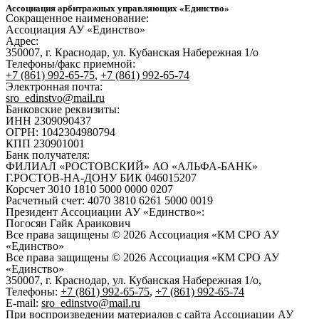
Ассоциация арбитражных управляющих «Единство»
Сокращенное наименование:
Ассоциация АУ «Единство»
Адрес:
350007, г. Краснодар, ул. Кубанская Набережная 1/о
Телефоны/факс приемной:
+7 (861) 992-65-75
,
+7 (861) 992-65-74
Электронная почта:
sro_edinstvo@mail.ru
Банковские реквизиты:
ИНН 2309090437
ОГРН: 1042304980794
КПП 230901001
Банк получателя:
ФИЛИАЛ «РОСТОВСКИЙ» АО «АЛЬФА-БАНК»
Г.РОСТОВ-НА-ДОНУ БИК 046015207
Корсчет 3010 1810 5000 0000 0207
Расчетный счет: 4070 3810 6261 5000 0019
Президент Ассоциации АУ «Единство»:
Погосян Гайк Араикович
Все права защищены © 2026 Ассоциация «КМ СРО АУ
«Единство»
Все права защищены © 2026 Ассоциация «КМ СРО АУ
«Единство»
350007, г. Краснодар, ул. Кубанская Набережная 1/о,
Телефоны:
+7 (861) 992-65-75
,
+7 (861) 992-65-74
E-mail:
sro_edinstvo@mail.ru
При воспроизведении материалов с сайта Ассоциации АУ