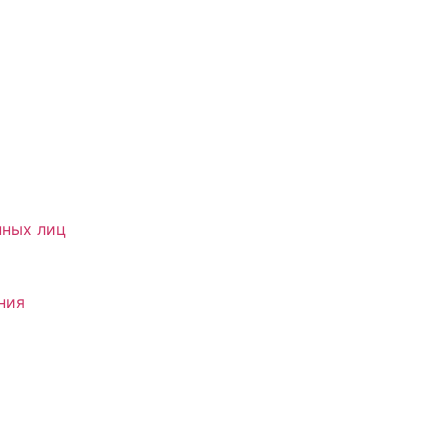
нных лиц
ния