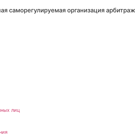
ая саморегулируемая организация арбитра
нных лиц
ния