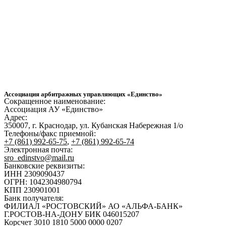
Ассоциация арбитражных управляющих «Единство»
Сокращенное наименование:
Ассоциация АУ «Единство»
Адрес:
350007, г. Краснодар, ул. Кубанская Набережная 1/о
Телефоны/факс приемной:
+7 (861) 992-65-75
,
+7 (861) 992-65-74
Электронная почта:
sro_edinstvo@mail.ru
Банковские реквизиты:
ИНН 2309090437
ОГРН: 1042304980794
КПП 230901001
Банк получателя:
ФИЛИАЛ «РОСТОВСКИЙ» АО «АЛЬФА-БАНК»
Г.РОСТОВ-НА-ДОНУ БИК 046015207
Корсчет 3010 1810 5000 0000 0207